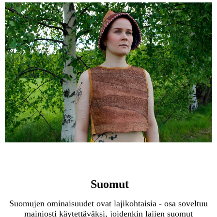
Suomut
Suomujen ominaisuudet ovat lajikohtaisia - osa soveltuu
mainiosti käytettäväksi, joidenkin lajien suomut