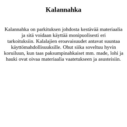
Ka­lan­nah­ka
Kalannahka on parkituksen johdosta kestävää materiaalia
ja sitä voidaan käyttää monipuolisesti eri
tarkoituksiin. Kalalajien eroavaisuudet antavat suuntaa
käyttömahdollisuuksille. Ohut siika soveltuu hyvin
koruiluun, kun taas paksumpinahkaiset mm. made, lohi ja
hauki ovat oivaa materiaalia vaatetukseen ja asusteisiin.