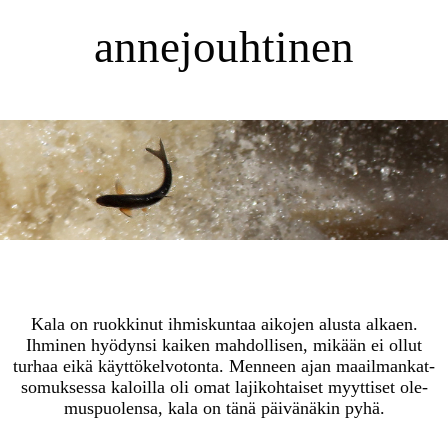
annejouhtinen
Kala on ruokkinut ih­mis­kun­taa aikojen alusta alkaen.
Ihminen hyödynsi kaiken mah­dol­li­sen, mikään ei ollut
turhaa eikä käyt­tö­kel­vo­ton­ta. Menneen ajan maa­il­man­kat­
so­muk­ses­sa kaloilla oli omat la­ji­koh­tai­set myyttiset ole­
mus­puo­len­sa, kala on tänä päi­vä­nä­kin pyhä.